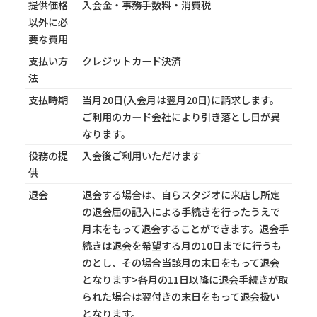
提供価格
入会金・事務手数料・消費税
以外に必
要な費用
支払い方
クレジットカード決済
法
支払時期
当月20日(入会月は翌月20日)に請求します。
ご利用のカード会社により引き落とし日が異
なります。
役務の提
入会後ご利用いただけます
供
退会
退会する場合は、自らスタジオに来店し所定
の退会届の記入による手続きを行ったうえで
月末をもって退会することができます。退会手
続きは退会を希望する月の10日までに行うも
のとし、その場合当該月の末日をもって退会
となります>各月の11日以降に退会手続きが取
られた場合は翌付きの末日をもって退会扱い
となります。