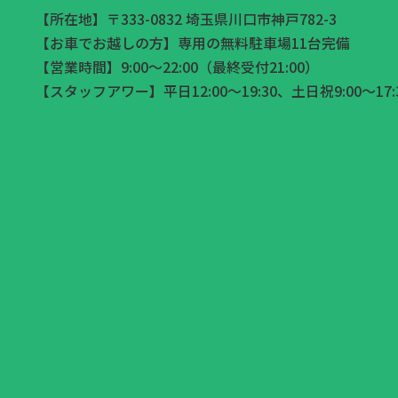
【所在地】〒333-0832 埼玉県川口市神戸782-3
【お車でお越しの方】専用の無料駐車場11台完備
【営業時間】9:00～22:00（最終受付21:00）
【スタッフアワー】平日12:00～19:30、土日祝9:00～17: