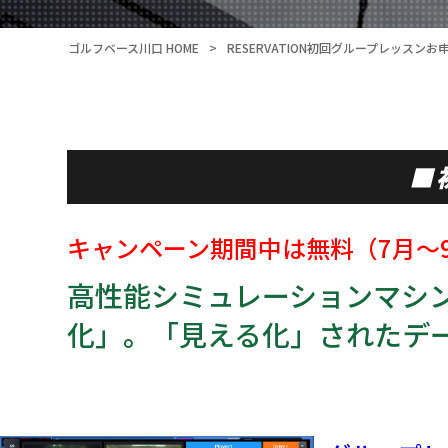
ゴルフベース川口 HOME
>
RESERVATION
初回グループレッスンお
■
キャンペーン期間中は無料（7月～
高性能シミュレーションマシ
化」。「見える化」されたデ