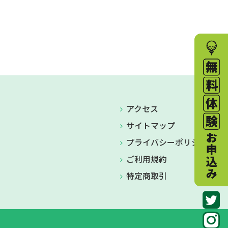
アクセス
サイトマップ
プライバシーポリシー
ご利用規約
特定商取引