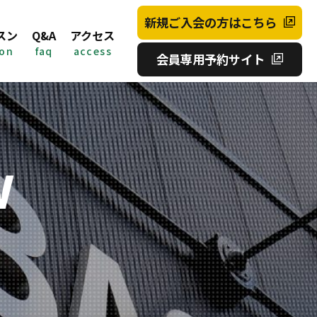
新規ご入会の方はこちら
スン
Q&A
アクセス
son
faq
access
会員専用予約サイト
N
み