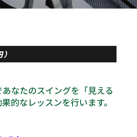
円）
であなたのスイングを「見える
効果的なレッスンを行います。