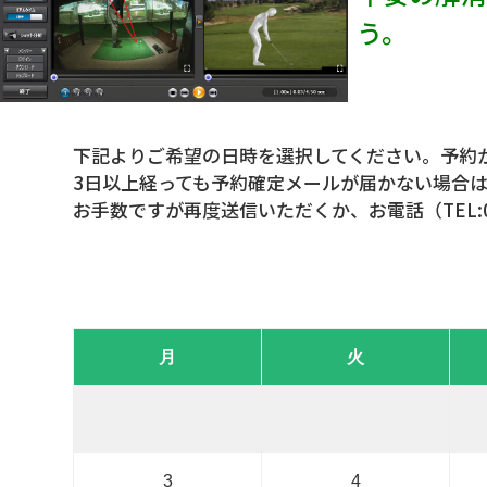
う。
下記よりご希望の日時を選択してください。予約
3日以上経っても予約確定メールが届かない場合
お手数ですが再度送信いただくか、お電話（TEL:04
月
火
3
4