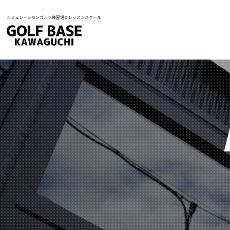
シミュレーションゴルフ練習場＆レッスンスクール