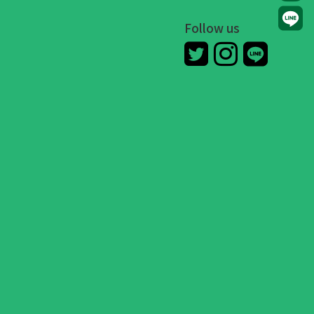
Follow us