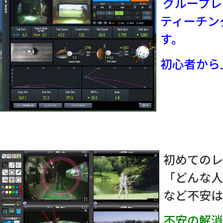
グループレ
ティーチン
す。
初心者から
初めてのレ
「どんな人
など不安は
不安の解消