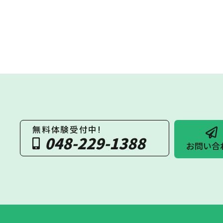
無料体験受付中!
048-229-1388
お問い合