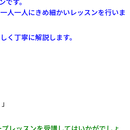
ンです。
、一人一人にきめ細かいレッスンを行いま
しく丁寧に解説します。
？」
ープレッスンを
受講してはいかがでしょ