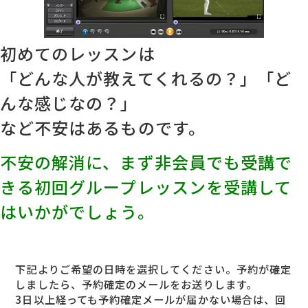
初めてのレッスンは
「どんな人が教えてくれるの？」「ど
んな感じなの？」
など不安はあるものです。
不安の解消に、まず非会員でも受講で
きる初回グループレッスンを
受講して
はいかがでしょう。
下記よりご希望の日時を選択してください。予約が確定
しましたら、予約確定のメールをお送りします。
3日以上経っても予約確定メールが届かない場合は、回