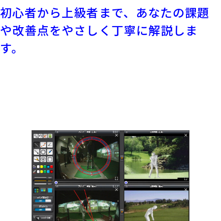
初心者から上級者まで、あなたの課題
や改善点をやさしく丁寧に解説しま
す。