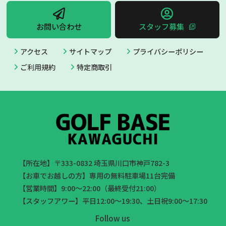
お問い合わせ
スタッフ募集
アクセス
サイトマップ
プライバシーポリシー
ご利用規約
特定商取引
【所在地】〒333-0832 埼玉県川口市神戸782-3
【お車でお越しの方】専用の無料駐車場11台完備
【営業時間】9:00～22:00（最終受付21:00）
【スタッフアワー】平日12:00～19:30、土日祝9:00～17:30
Follow us