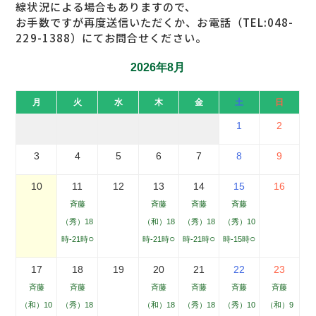
線状況による場合もありますので、
お手数ですが再度送信いただくか、お電話（TEL:048-
229-1388）にてお問合せください。
2026年8月
月
火
水
木
金
土
日
1
2
3
4
5
6
7
8
9
10
11
12
13
14
15
16
斉藤
斉藤
斉藤
斉藤
（秀）18
（和）18
（秀）18
（秀）10
○
○
○
○
時-21時
時-21時
時-21時
時-15時
17
18
19
20
21
22
23
斉藤
斉藤
斉藤
斉藤
斉藤
斉藤
（和）10
（秀）18
（和）18
（秀）18
（秀）10
（和）9