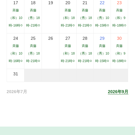
17
18
19
20
21
22
23
斉藤
斉藤
斉藤
斉藤
斉藤
斉藤
（和）10
（秀）18
（和）18
（秀）18
（秀）10
（和）9
○
○
○
○
○
○
時-16時
時-21時
時-21時
時-21時
時-15時
時-18時
24
25
26
27
28
29
30
斉藤
斉藤
斉藤
斉藤
斉藤
斉藤
（和）10
（秀）18
（和）18
（秀）18
（秀）10
（和）9
○
○
○
○
○
○
時-16時
時-21時
時-21時
時-21時
時-15時
時-18時
31
2026年7月
2026年9月