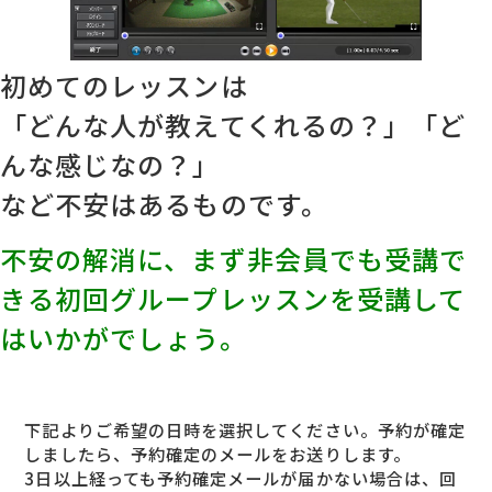
初めてのレッスンは
「どんな人が教えてくれるの？」「ど
んな感じなの？」
など不安はあるものです。
不安の解消に、まず非会員でも受講で
きる初回グループレッスンを
受講して
はいかがでしょう。
下記よりご希望の日時を選択してください。予約が確定
しましたら、予約確定のメールをお送りします。
3日以上経っても予約確定メールが届かない場合は、回