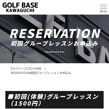
MENU
RESERVATION
初回グループレッスンお申込み
ゴルフベース川口 HOME
>
RESERVATION
初回グループレッスンお申込み
■初回(体験)グループレッスン
（1500円）