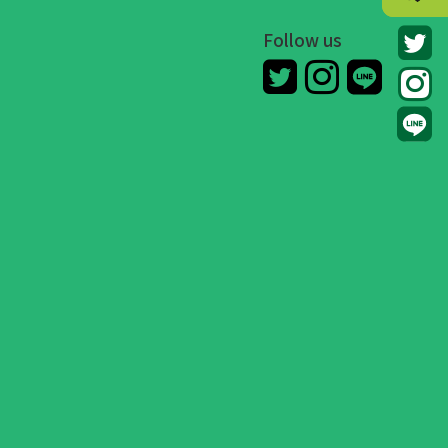
Follow us