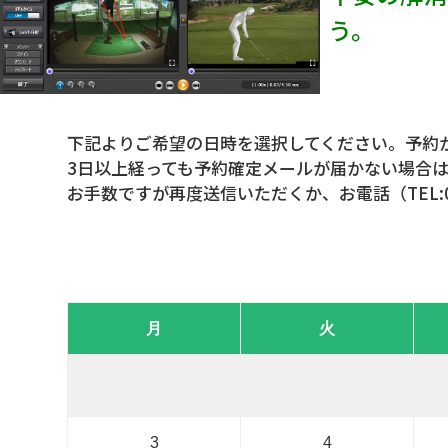
う。
下記よりご希望の日時を選択してください。予約
3日以上経っても予約確定メールが届かない場合
お手数ですが再度送信いただくか、お電話（TEL:04
月
火
3
4