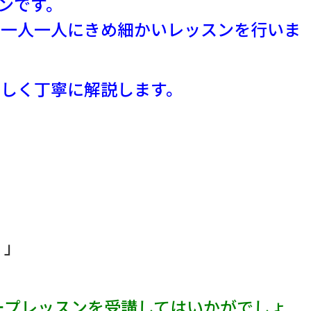
ンです。
、一人一人にきめ細かいレッスンを行いま
しく丁寧に解説します。
？」
ープレッスンを
受講してはいかがでしょ