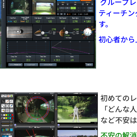
グループレ
ティーチン
す。
初心者から
初めてのレ
「どんな人
など不安は
不安の解消