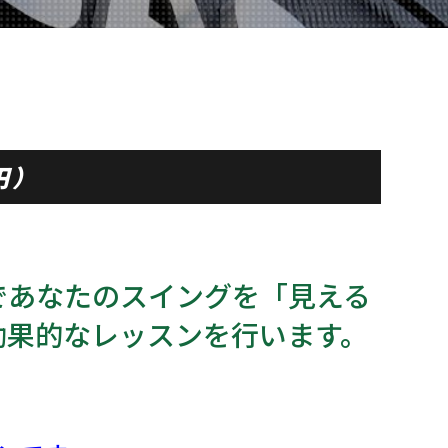
円）
であなたのスイングを「見える
効果的なレッスンを行います。