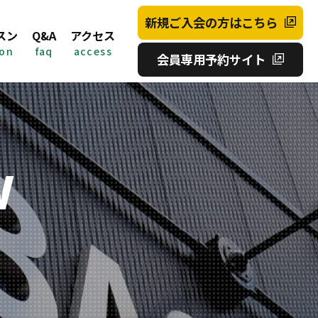
新規ご入会の方はこちら
スン
Q&A
アクセス
son
faq
access
会員専用予約サイト
N
み