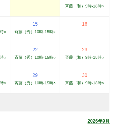
斉藤（和）9時-18時
○
15
16
1時
○
斉藤（秀）10時-15時
○
22
23
1時
○
斉藤（秀）10時-15時
○
斉藤（和）9時-18時
○
29
30
1時
○
斉藤（秀）10時-15時
○
斉藤（和）9時-18時
○
2026年9月