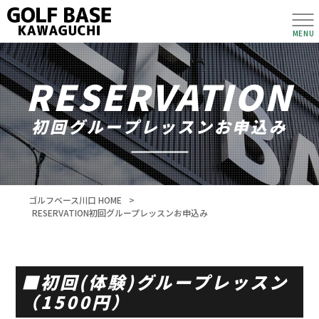
MENU
RESERVATION
初回グループレッスンお申込み
ゴルフベース川口 HOME
>
RESERVATION
初回グループレッスンお申込み
■初回(体験)グループレッスン
（1500円）