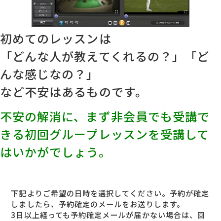
初めてのレッスンは
「どんな人が教えてくれるの？」「ど
んな感じなの？」
など不安はあるものです。
不安の解消に、まず非会員でも受講で
きる初回グループレッスンを
受講して
はいかがでしょう。
下記よりご希望の日時を選択してください。予約が確定
しましたら、予約確定のメールをお送りします。
3日以上経っても予約確定メールが届かない場合は、回