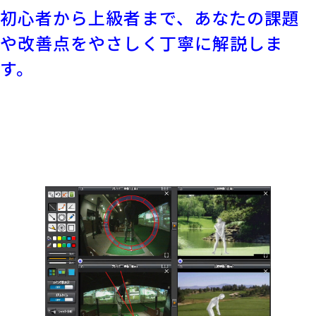
初心者から上級者まで、あなたの課題
や改善点をやさしく丁寧に解説しま
す。