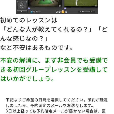
初めてのレッスンは
「どんな人が教えてくれるの？」「ど
んな感じなの？」
など不安はあるものです。
不安の解消に、まず非会員でも受講で
きる初回グループレッスンを
受講して
はいかがでしょう。
下記よりご希望の日時を選択してください。予約が確定
しましたら、予約確定のメールをお送りします。
3日以上経っても予約確定メールが届かない場合は、回