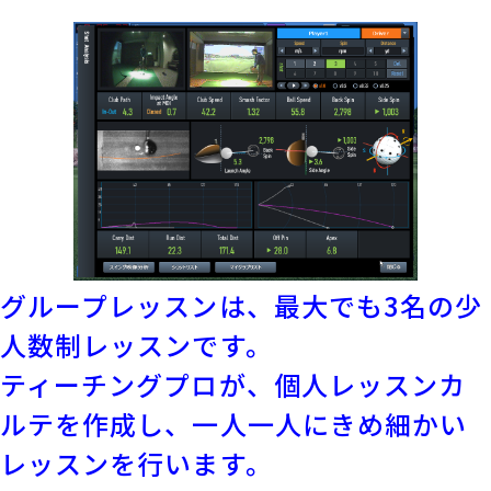
グループレッスンは、最大でも3名の少
人数制レッスンです。
ティーチングプロが、個人レッスンカ
ルテを作成し、一人一人にきめ細かい
レッスンを行います。