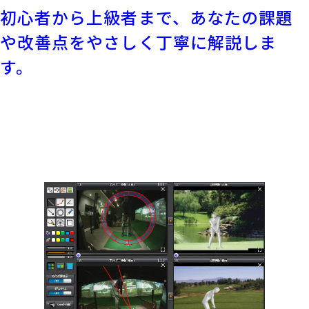
初心者から上級者まで、あなたの課題
や改善点をやさしく丁寧に解説しま
す。