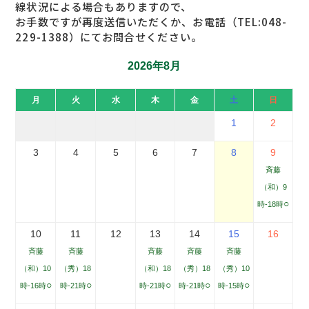
線状況による場合もありますので、
お手数ですが再度送信いただくか、お電話（TEL:048-
229-1388）にてお問合せください。
2026年8月
月
火
水
木
金
土
日
1
2
3
4
5
6
7
8
9
斉藤
（和）9
○
時-18時
10
11
12
13
14
15
16
斉藤
斉藤
斉藤
斉藤
斉藤
（和）10
（秀）18
（和）18
（秀）18
（秀）10
○
○
○
○
○
時-16時
時-21時
時-21時
時-21時
時-15時