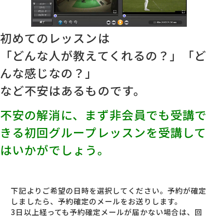
初めてのレッスンは
「どんな人が教えてくれるの？」「ど
んな感じなの？」
など不安はあるものです。
不安の解消に、まず非会員でも受講で
きる初回グループレッスンを
受講して
はいかがでしょう。
下記よりご希望の日時を選択してください。予約が確定
しましたら、予約確定のメールをお送りします。
3日以上経っても予約確定メールが届かない場合は、回