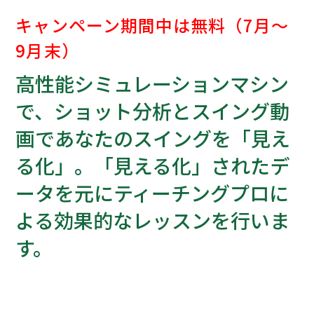
キャンペーン期間中は無料（7月～
9月末）
高性能シミュレーションマシン
で、ショット分析とスイング動
画であなたのスイングを「見え
る化」。「見える化」されたデ
ータを元にティーチングプロに
よる効果的なレッスンを行いま
す。