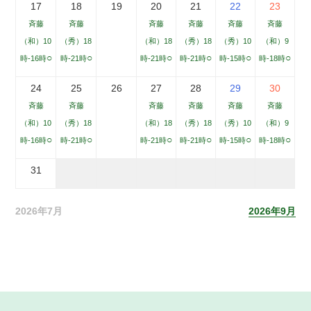
17
18
19
20
21
22
23
斉藤
斉藤
斉藤
斉藤
斉藤
斉藤
（和）10
（秀）18
（和）18
（秀）18
（秀）10
（和）9
○
○
○
○
○
○
時-16時
時-21時
時-21時
時-21時
時-15時
時-18時
24
25
26
27
28
29
30
斉藤
斉藤
斉藤
斉藤
斉藤
斉藤
（和）10
（秀）18
（和）18
（秀）18
（秀）10
（和）9
○
○
○
○
○
○
時-16時
時-21時
時-21時
時-21時
時-15時
時-18時
31
2026年7月
2026年9月