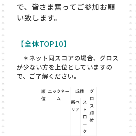
で、皆さま奮ってご参加お願
い致します。
【全体TOP10】
＊ネット同スコアの場合、グロス
が少ない方を上位としていますの
で、ご了解ください。
順
ニックネー
成績
グ
位
ム
ロ
新ぺ
ス
ス
リア
ト
順
ロ
位
ー
ク