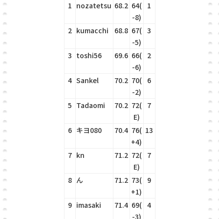
1
nozatetsu
68.2
64(
1
-8)
2
kumacchi
68.8
67(
3
-5)
3
toshi56
69.6
66(
2
-6)
4
Sankel
70.2
70(
6
-2)
5
Tadaomi
70.2
72(
7
E)
6
キヨ080
70.4
76(
13
+4)
7
kn
71.2
72(
7
E)
8
ん
71.2
73(
9
+1)
9
imasaki
71.4
69(
4
-3)