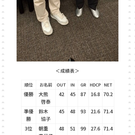
＜成績表＞
順位
お名前
OUT
IN
GR
HDCP
NET
優勝
大熊
42
45
87
16.8
70.2
啓泰
準優
鈴木
45
48
93
21.6
71.4
勝
協子
3位
朝重
48
51
99
27.6
71.4