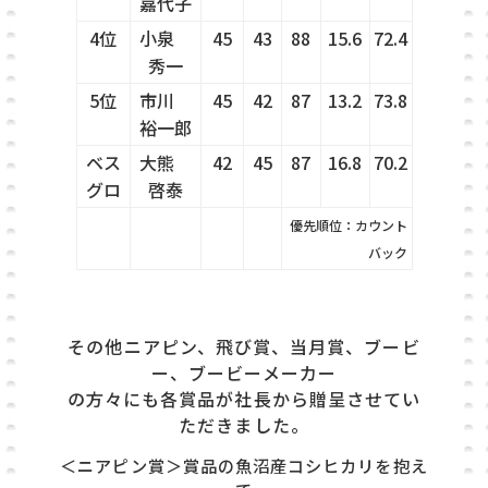
嘉代子
4位
小泉
45
43
88
15.6
72.4
秀一
5位
市川
45
42
87
13.2
73.8
裕一郎
ベス
大熊
42
45
87
16.8
70.2
グロ
啓泰
優先順位：カウント
バック
その他ニアピン、飛び賞、当月賞、ブービ
ー、ブービーメーカー
の方々にも各賞品が社長から
贈呈させてい
ただきました。
＜ニアピン賞＞賞品の魚沼産コシヒカリを抱え