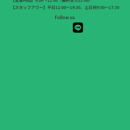
【スタッフアワー】平日12:00～19:30、土日祝9:00～17:30
Follow us