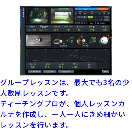
グループレッスンは、最大でも3名の少
人数制レッスンです。
ティーチングプロが、個人レッスンカ
ルテを作成し、一人一人にきめ細かい
レッスンを行います。