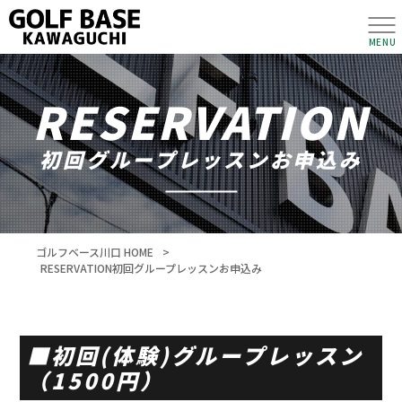
MENU
RESERVATION
初回グループレッスンお申込み
ゴルフベース川口 HOME
>
RESERVATION
初回グループレッスンお申込み
■初回(体験)グループレッスン
（1500円）