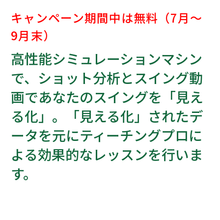
キャンペーン期間中は無料（7月～
9月末）
高性能シミュレーションマシン
で、ショット分析とスイング動
画であなたのスイングを「見え
る化」。「見える化」されたデ
ータを元にティーチングプロに
よる効果的なレッスンを行いま
す。