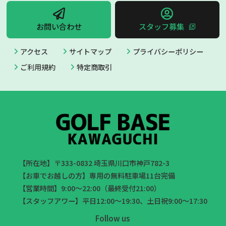
お問い合わせ
スタッフ募集
アクセス
サイトマップ
プライバシーポリシー
ご利用規約
特定商取引
【所在地】〒333-0832 埼玉県川口市神戸782-3
【お車でお越しの方】専用の無料駐車場11台完備
【営業時間】9:00～22:00（最終受付21:00）
【スタッフアワー】平日12:00～19:30、土日祝9:00～17:30
Follow us