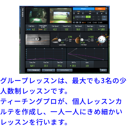
グループレッスンは、最大でも3名の少
人数制レッスンです。
ティーチングプロが、個人レッスンカ
ルテを作成し、一人一人にきめ細かい
レッスンを行います。