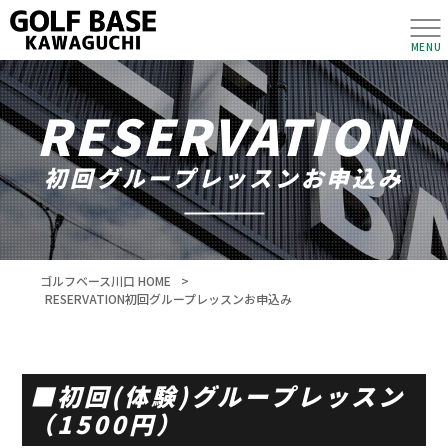
MENU
RESERVATION
初回グループレッスンお申込み
ゴルフベース川口 HOME
>
RESERVATION
初回グループレッスンお申込み
■初回(体験)グループレッスン
（1500円）